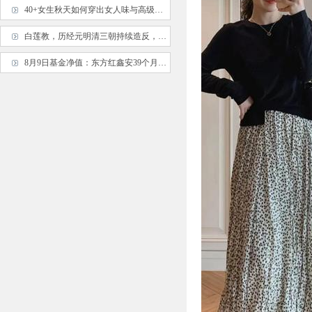
40+女生秋天如何穿出女人味与高级感？跟着博主学起来，气质爆棚
白莲教，历经元明清三朝持续造反，但为什么就是不能成功？
8月9日基金净值：东方红鑫安39个月定开债券最新净值1.0054，涨0.05%